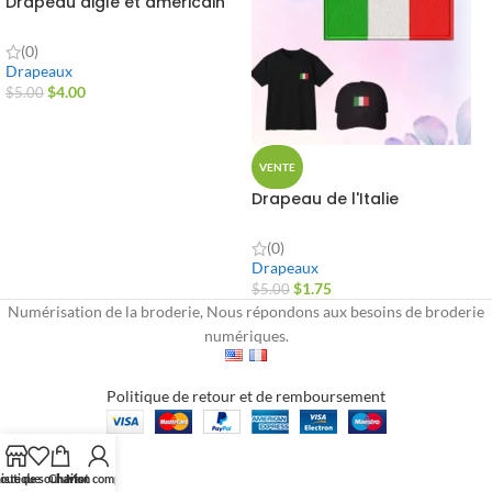
Drapeau aigle et américain
(0)
Drapeaux
$
4.00
$
5.00
VENTE
Drapeau de l'Italie
(0)
Drapeaux
$
1.75
$
5.00
Numérisation de la broderie, Nous répondons aux besoins de broderie
numériques.
Politique de retour et de remboursement
outique
iste de souhaits
Chariot
Mon compte