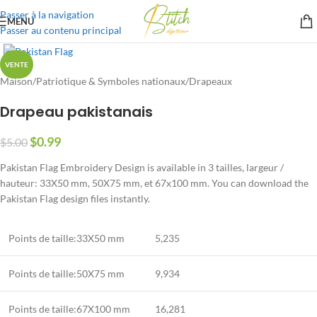
Passer à la navigation
MENU
Passer au contenu principal
VENTE
Maison
/
Patriotique & Symboles nationaux
/
Drapeaux
Drapeau pakistanais
$
0.99
$
5.00
Pakistan Flag Embroidery Design is available in
3 tailles, largeur /
hauteur: 33X50 mm, 50X75 mm, et 67x100 mm.
You can download the
Pakistan Flag design files instantly
.
Points de taille:33X50 mm
5,235
Points de taille:50X75 mm
9,934
Points de taille:67X100 mm
16,281