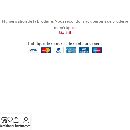
Numérisation de la broderie, Nous répondons aux besoins de broderie
numériques.
Politique de retour et de remboursement
outique
iste de souhaits
Chariot
Mon compte