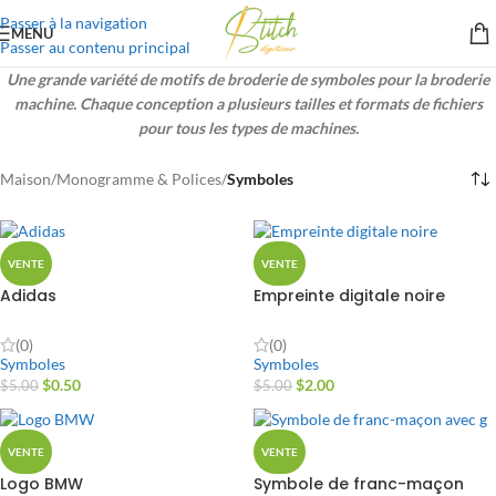
Passer à la navigation
MENU
Passer au contenu principal
Une grande variété de motifs de broderie de symboles pour la broderie
machine. Chaque conception a plusieurs tailles et formats de fichiers
pour tous les types de machines.
Maison
/
Monogramme & Polices
/
Symboles
VENTE
VENTE
Adidas
Empreinte digitale noire
(0)
(0)
Symboles
Symboles
$
0.50
$
2.00
$
5.00
$
5.00
VENTE
VENTE
Logo BMW
Symbole de franc-maçon