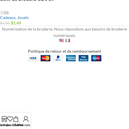
peluche LV
(0)
Cadeaux
,
Jouets
$
1.49
$
5.00
Numérisation de la broderie, Nous répondons aux besoins de broderie
numériques.
Politique de retour et de remboursement
outique
iste de souhaits
Chariot
Mon compte