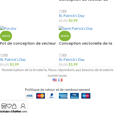
lutin
(0)
St. Patrick’s Day
$
2.99
$
5.00
VENTE
VENTE
Pot de conception de vecteur
Conception vectorielle de la
d'or
Saint Patrick
(0)
(0)
St. Patrick’s Day
St. Patrick’s Day
$
1.99
$
1.99
$
5.00
$
5.00
Numérisation de la broderie, Nous répondons aux besoins de broderie
numériques.
Politique de retour et de remboursement
outique
iste de souhaits
Chariot
Mon compte