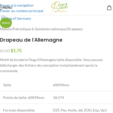
Passer à la navigation
MENU
Passer au contenu principal
VENTE
Maison
/
Patriotique & Symboles nationaux
/
Drapeaux
Drapeau de l'Allemagne
$
1.75
$
5.00
Motif de broderie Fkag d'Allemagne taille disponible. Vous pouvez
télécharger des fichiers de conception instantanément après la
commande.
Taille
60X99mm
Points de taille: 60X99mm
18,574
Formats disponibles
DST, Pes, Huile, Jef, ZOO, Exp, Vp3