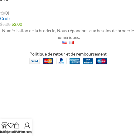
(0)
Croix
$
2.00
$
5.00
Numérisation de la broderie, Nous répondons aux besoins de broderie
numériques.
Politique de retour et de remboursement
outique
iste de souhaits
Chariot
Mon compte