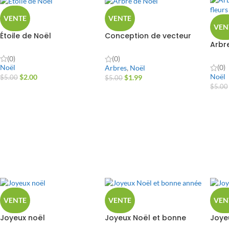
VENTE
VENTE
VEN
Étoile de Noël
Conception de vecteur
Arbr
d'arbre de Noël
fleur
(0)
(0)
Noël
(0)
Arbres
,
Noël
Noël
$
2.00
$
1.99
$
5.00
$
5.00
$
5.00
VENTE
VENTE
VEN
Joyeux noël
Joyeux Noël et bonne
Joye
année