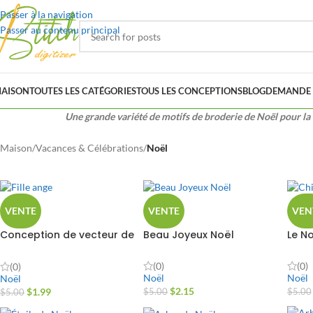
Passer à la navigation
Passer au contenu principal
AISON
TOUTES LES CATÉGORIES
TOUS LES CONCEPTIONS
BLOG
DEMANDE 
Une grande variété de motifs de broderie de Noël pour la 
Maison
/
Vacances & Célébrations
/
Noël
VENTE
VENTE
VEN
Conception de vecteur de
Beau Joyeux Noël
Le N
fille ange
(0)
(0)
(0)
Noël
Noël
Noël
$
2.15
$
1.99
$
5.00
$
5.00
$
5.00