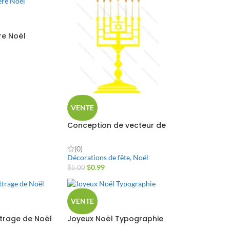
re Noël
VENTE
Conception de vecteur de
menorah du judaïsme
(0)
Décorations de fête
,
Noël
$
0.99
$
5.00
VENTE
ttrage de Noël
Joyeux Noël Typographie