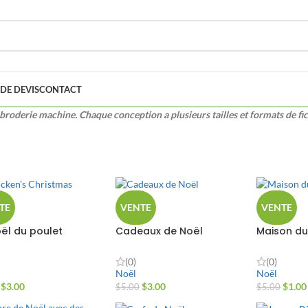
DE DEVIS
CONTACT
broderie machine. Chaque conception a plusieurs tailles et formats de fic
TE
VENTE
VENTE
oël du poulet
Cadeaux de Noël
Maison du
(0)
(0)
Noël
Noël
$
3.00
$
3.00
$
1.00
$
5.00
$
5.00