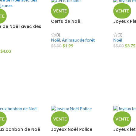
VENTE
VENTE
TE
Cerfs de Noël
Joyeux Pè
e de Noël avec des
s jaunes
(0)
(0)
Noël
,
Animaux de forêt
Noël
$
1.99
$
3.75
$
5.00
$
5.00
$
4.00
TE
VENTE
VENTE
ux bonbon de Noël
Joyeux Noël Police
Joyeux le