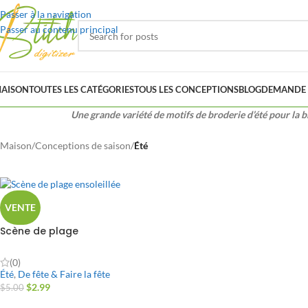
Passer à la navigation
Passer au contenu principal
AISON
TOUTES LES CATÉGORIES
TOUS LES CONCEPTIONS
BLOG
DEMANDE 
Une grande variété de motifs de broderie d’été pour la b
Maison
/
Conceptions de saison
/
Été
VENTE
Scène de plage
ensoleillée
(0)
Été
,
De fête & Faire la fête
$
2.99
$
5.00