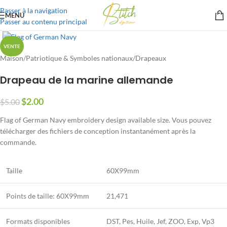
Passer à la navigation
MENU
Passer au contenu principal
VENTE
Maison
/
Patriotique & Symboles nationaux
/
Drapeaux
Drapeau de la marine allemande
$
2.00
$
5.00
Flag of German Navy embroidery design available size
. Vous pouvez
télécharger des fichiers de conception instantanément après la
commande.
Taille
60X99mm
Points de taille: 60X99mm
21,471
Formats disponibles
DST, Pes, Huile, Jef, ZOO, Exp, Vp3