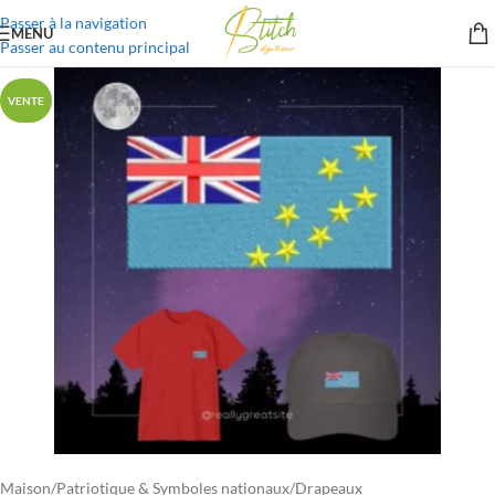
Passer à la navigation
MENU
Passer au contenu principal
VENTE
Maison
/
Patriotique & Symboles nationaux
/
Drapeaux