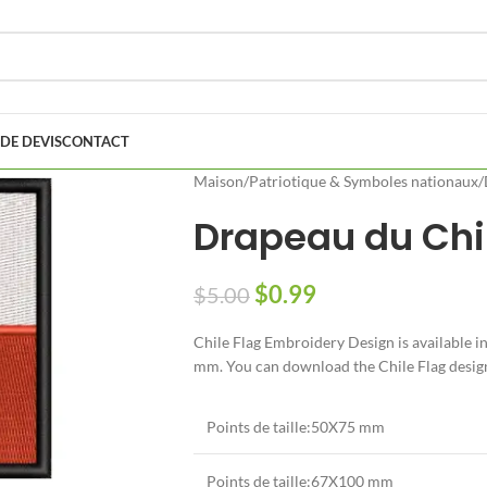
DE DEVIS
CONTACT
Maison
/
Patriotique & Symboles nationaux
/
Drapeau du Chil
$
0.99
$
5.00
Chile Flag Embroidery Design is available i
mm.
You can download the Chile Flag design 
Points de taille:50X75 mm
Points de taille:67X100 mm