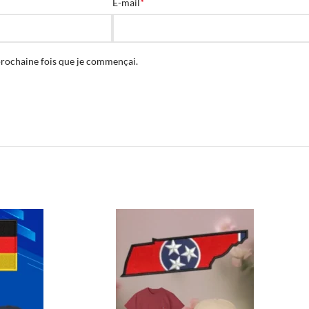
*
E-mail
prochaine fois que je commençai.