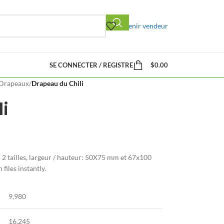
Devenir vendeur
SE CONNECTER / REGISTRE
$
0.00
Drapeaux
/
Drapeau du Chili
i
n
2 tailles, largeur / hauteur: 50X75 mm et 67x100
files instantly
.
9,980
16,245