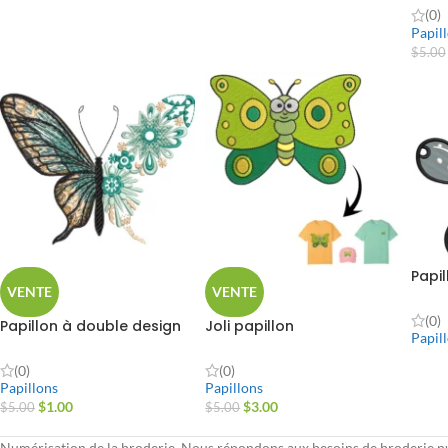
(0)
Papil
$
5.00
Papil
VENTE
VENTE
(0)
Papillon à double design
Joli papillon
Papil
(0)
(0)
Papillons
Papillons
$
1.00
$
3.00
$
5.00
$
5.00
Numérisation de la broderie, Nous répondons aux besoins de broderie 