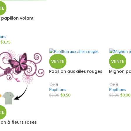
TE
 papillon volant
lons
$
3.75
VENTE
VENTE
Papillon aux ailes rouges
Mignon pa
(0)
(0)
Papillons
Papillons
$
0.50
$
3.00
$
5.00
$
5.00
TE
lon à fleurs roses