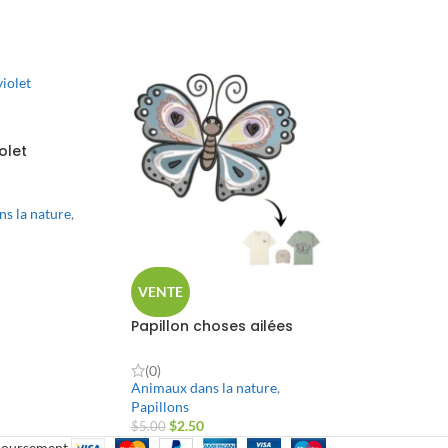
iolet
s la nature
,
VENTE
Papillon choses ailées
(0)
Animaux dans la nature
,
Papillons
$
2.50
$
5.00
mboursement