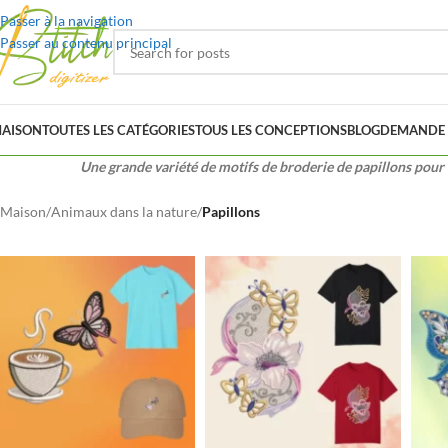
Passer à la navigation
Passer au contenu principal
AISON
TOUTES LES CATÉGORIES
TOUS LES CONCEPTIONS
BLOG
DEMANDE 
Une grande variété de motifs de broderie de papillons pour 
Maison
/
Animaux dans la nature
/
Papillons