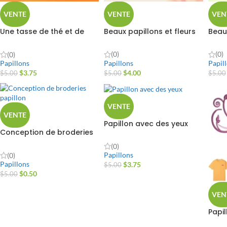
VENTE
VENTE
VEN
Une tasse de thé et de
Beaux papillons et fleurs
Beau
papillon
(0)
(0)
(0)
Papillons
Papil
Papillons
$
4.00
$
3.75
$
5.00
$
5.00
$
5.00
VENTE
VENTE
Papillon avec des yeux
Conception de broderies
papillon
(0)
Papillons
(0)
Papillons
$
3.75
$
5.00
$
0.50
$
5.00
VEN
Papil