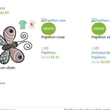
lons
$
2.99
VENTE
VENTE
Papillon rose
Papillon v
(0)
(0)
Papillons
Animaux dan
$
2.15
Papillons
$
5.00
$
2.50
$
5.00
lon vilain
lons
numériques.
Politique de retour et de re