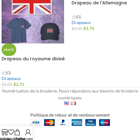
Drapeau de l'Allemagne
(0)
Drapeaux
$
1.75
$
5.00
VENTE
Drapeau du royaume divisé
(0)
Drapeaux
$
2.75
$
5.00
Numérisation de la broderie, Nous répondons aux besoins de broderie
numériques.
Politique de retour et de remboursement
outique
iste de souhaits
Chariot
Mon compte