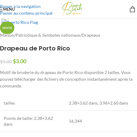
Passer à la navigation
MENU
Passer au contenu principal
VENTE
Maison
/
Patriotique & Symboles nationaux
/
Drapeaux
Drapeau de Porto Rico
$
3.00
$
5.00
Motif de broderie du drapeau de Porto Rico disponible 2 tailles. Vous
pouvez télécharger des fichiers de conception instantanément après la
commande.
tailles
2.38×3.62 dans
,
3.96×2.60 dans
Points de taille:
2.38×3.62
16,344
dans