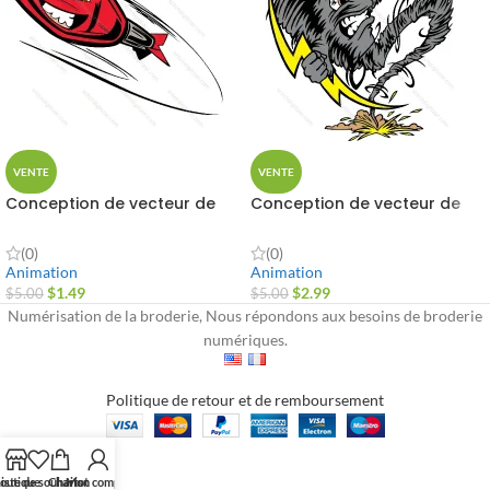
VENTE
VENTE
Conception de vecteur de
Conception de vecteur de
fusée volante
mascotte de foudre
(0)
(0)
Animation
Animation
$
1.49
$
2.99
$
5.00
$
5.00
Numérisation de la broderie, Nous répondons aux besoins de broderie
numériques.
Politique de retour et de remboursement
outique
iste de souhaits
Chariot
Mon compte