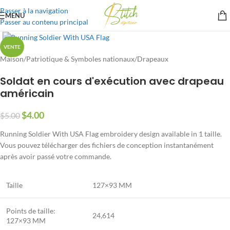
Passer à la navigation
MENU
Passer au contenu principal
VENTE
Maison
/
Patriotique & Symboles nationaux
/
Drapeaux
Soldat en cours d'exécution avec drapeau
américain
$
4.00
$
5.00
Running Soldier With USA Flag embroidery design available in
1 taille.
Vous pouvez télécharger des fichiers de conception instantanément
après avoir passé votre commande.
Taille
127×93 MM
Points de taille:
24,614
127×93 MM