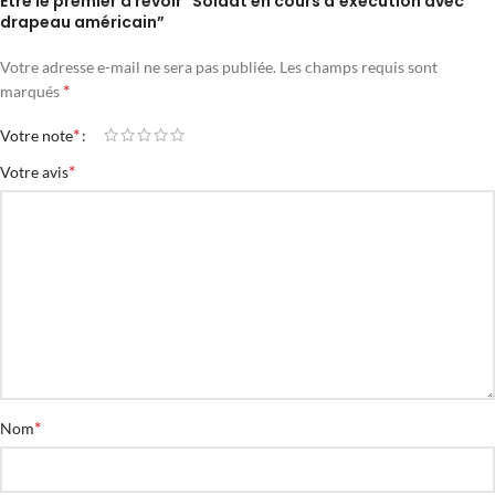
Être le premier à revoir "Soldat en cours d'exécution avec
drapeau américain”
Votre adresse e-mail ne sera pas publiée.
Les champs requis sont
*
marqués
*
Votre note
*
Votre avis
*
Nom