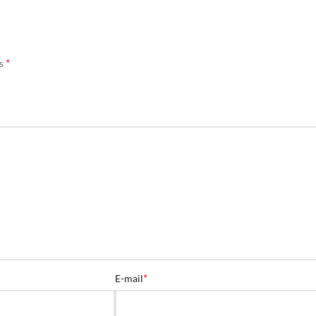
*
és
*
E-mail