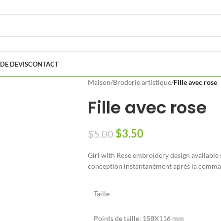
DE DEVIS
CONTACT
Maison
/
Broderie artistique
/
Fille avec rose
Fille avec rose
$
3.50
$
5.00
Girl with Rose embroidery design available 
conception instantanément après la comma
Taille
Points de taille: 158
X116 mm