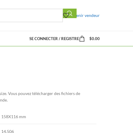
Devenir vendeur
SE CONNECTER / REGISTRE
$
0.00
size
. Vous pouvez télécharger des fichiers de
nde.
158
X116 mm
14,506