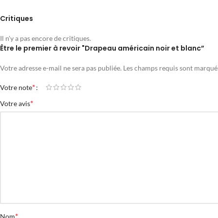
Critiques
Il n'y a pas encore de critiques.
Être le premier à revoir "Drapeau américain noir et blanc”
Votre adresse e-mail ne sera pas publiée.
Les champs requis sont marqu
*
Votre note
*
Votre avis
*
Nom