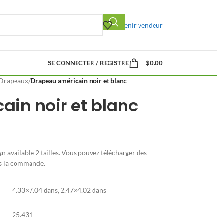
Devenir vendeur
SE CONNECTER / REGISTRE
$
0.00
Drapeaux
/
Drapeau américain noir et blanc
in noir et blanc
n available
2 tailles. Vous pouvez télécharger des
ès la commande.
4.33×7.04 dans
,
2.47×4.02 dans
25,431