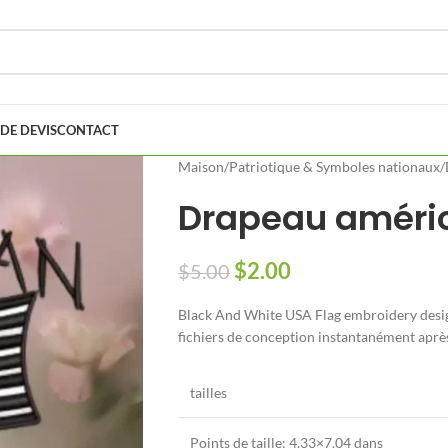
DE DEVIS
CONTACT
Maison
/
Patriotique & Symboles nationaux
/
Drapeau américa
$
2.00
$
5.00
Black And White USA Flag embroidery desig
fichiers de conception instantanément apr
tailles
Points de taille:
4.33×7.04 dans