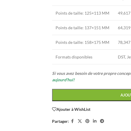
Points de taille: 125×113 MM
49,617
Points de taille: 137×151 MM
64,319
Points de taille: 158×175 MM
78,347
Formats disponibles
DST, Je
Si vous avez besoin de votre propre conce
aujourd'hui!
AJOU
Ajouter à WishList
Partager: