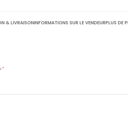
ON & LIVRAISON
INFORMATIONS SUR LE VENDEUR
PLUS DE 
*
és