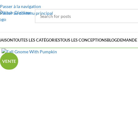
Passer à la navigation
Passer au contenu principal
AISON
TOUTES LES CATÉGORIES
TOUS LES CONCEPTIONS
BLOG
DEMANDE 
VENTE