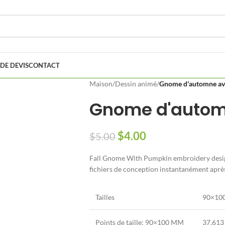
DE DEVIS
CONTACT
Maison
/
Dessin animé
/
Gnome d'automne ave
Gnome d'automn
$
4.00
$
5.00
Fall Gnome With Pumpkin embroidery desig
fichiers de conception instantanément apr
Tailles
90×10
Points de taille: 90×100 MM
37,613