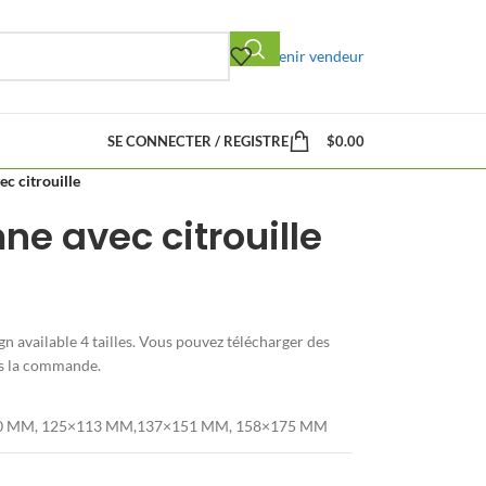
Devenir vendeur
SE CONNECTER / REGISTRE
$
0.00
c citrouille
e avec citrouille
n available
4 tailles. Vous pouvez télécharger des
ès la commande.
0 MM, 125×113 MM,137×151 MM, 158×175 MM