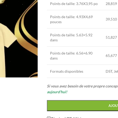
Points de taille: 3.76X3,95 po
28,819
Points de taille: 4.93X4,69
39,510
pouces
Points de taille: 5.63×5.92
51,827
dans
Points de taille: 6.56×6.90
65,677
dans
Formats disponibles
DST, Je
Si vous avez besoin de votre propre conce
aujourd'hui!
AJOU