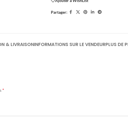
Ajouter à WishList
Partager:
ON & LIVRAISON
INFORMATIONS SUR LE VENDEUR
PLUS DE 
*
és