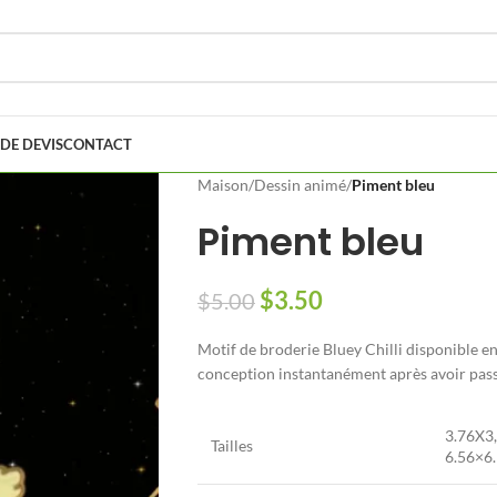
DE DEVIS
CONTACT
Maison
/
Dessin animé
/
Piment bleu
Piment bleu
$
3.50
$
5.00
Motif de broderie Bluey Chilli disponible en
conception instantanément après avoir pa
3.76X3,
Tailles
6.56×6.