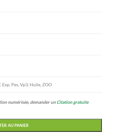
f, Exp, Pes, Vp3, Huile, ZOO
ption numérisée, demander un
Citation gratuite
TER AU PANIER