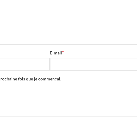
*
E-mail
prochaine fois que je commençai.