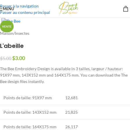
Passer à la navigation
MENU
Passer au contenu principal
VENTE
Maison
/
Insectes
L'abeille
$
3.00
$
5.00
The Bee Embroidery Design is available in
3 tailles, largeur / hauteur:
91X97 mm, 143
X152 mm and 164X175 mm
.
You can download the The
Bee design files instantly
.
Points de taille: 91X97 mm
12,681
Points de taille: 143X152 mm
21,825
Points de taille: 164X175 mm
26,117