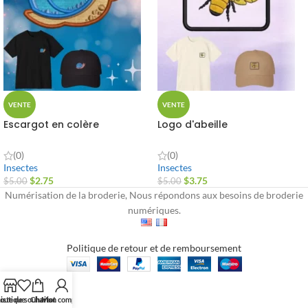
VENTE
VENTE
Escargot en colère
Logo d'abeille
(0)
(0)
Insectes
Insectes
$
2.75
$
3.75
$
5.00
$
5.00
Numérisation de la broderie, Nous répondons aux besoins de broderie
numériques.
Politique de retour et de remboursement
outique
iste de souhaits
Chariot
Mon compte