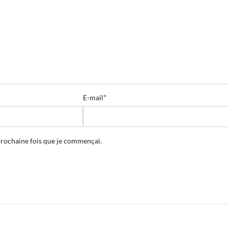
*
E-mail
prochaine fois que je commençai.