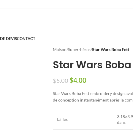
DE DEVIS
CONTACT
Maison
/
Super-héros
/
Star Wars Boba Fett
Star Wars Boba 
$
4.00
$
5.00
Star Wars Boba Fett embroidery design avai
de conception instantanément après la co
3.18×3.9
Tailles
dans