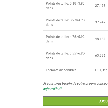
Points de taille: 3.18×3.95
27,493
dans
Points de taille: 3.97×4.93
37,247
dans
Points de taille: 4.76×5.92
48,137
dans
Points de taille: 5,55×6.90
60,386
dans
Formats disponibles
DST, Jef
Si vous avez besoin de votre propre conce
aujourd'hui!
AJOU