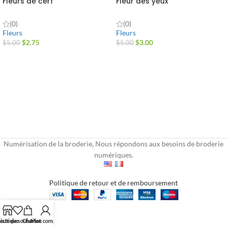
Fleurs de cerf
Fleur des yeux
(0)
(0)
Fleurs
Fleurs
$
2.75
$
3.00
$
5.00
$
5.00
Numérisation de la broderie, Nous répondons aux besoins de broderie
numériques.
Politique de retour et de remboursement
outique
iste de souhaits
Chariot
Mon compte