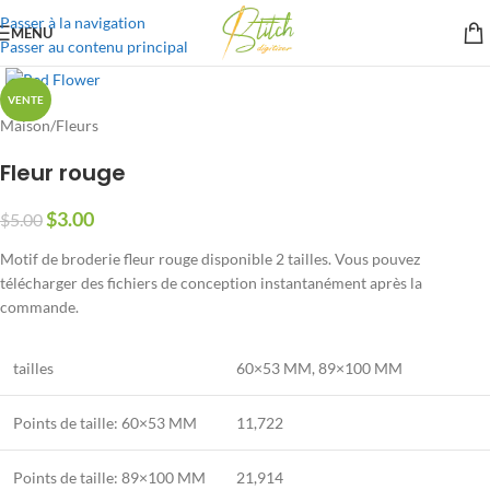
Passer à la navigation
MENU
Passer au contenu principal
VENTE
Maison
/
Fleurs
Fleur rouge
$
3.00
$
5.00
Motif de broderie fleur rouge disponible 2 tailles. Vous pouvez
télécharger des fichiers de conception instantanément après la
commande.
tailles
60×53 MM
,
89×100 MM
Points de taille: 60×53 MM
11,722
Points de taille:
89×100 MM
21,914