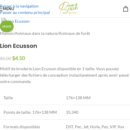
Passer à la navigation
MENU
Passer au contenu principal
VENTE
Maison
/
Animaux dans la nature
/
Animaux de forêt
Lion Ecusson
$
4.50
$
5.00
Motif de broderie Lion Ecusson disponible en 1 taille. Vous pouvez
télécharger des fichiers de conception instantanément après avoir passé
votre commande.
Taille
176×138 MM
Points de taille: 176×138 MM
35,340
Formats disponibles
DST, Pec, Jef, Huile, Pes, VIP, Xxx