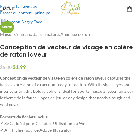
Passer à la navigation
MENU
Passer au contenu principal
VENTE
Maison
/
Animaux dans la nature
/
Animaux de forêt
Conception de vecteur de visage en colère
de raton laveur
$
1.99
$
5.00
Conception de vecteur de visage en colère de raton laveur
captures the
fierce expression of a raccoon ready for action
.
With its sharp eyes and
intense snarl
,
this bold graphic is ideal for sports mascots
, vêtements sur
le thème de la faune, Logos de jeu,
or any design that needs a tough and
wild edge
.
Formats de fichiers inclus:
✔ SVG - Idéal pour Cricut et Utilisation du Web
✔ AI - Fichier source Adobe Illustrator