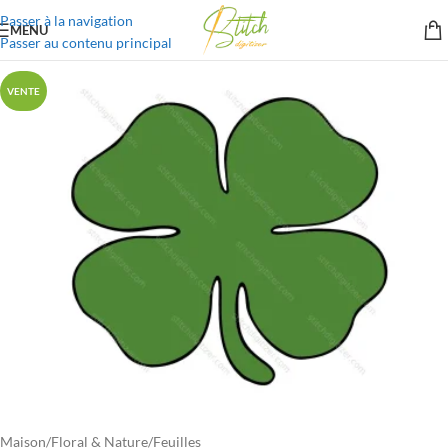
Passer à la navigation
MENU
Passer au contenu principal
VENTE
Maison
/
Floral & Nature
/
Feuilles