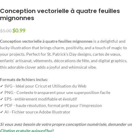
Conception vectorielle à quatre feuilles
mignonnes
$
0.99
$
5.00
Conception vectorielle à quatre feuilles mignonnes
is a delightful and
lucky illustration that brings charm
,
positivity
,
and a touch of magic to
your projects
.
Perfect for St
.
Patrick’s Day designs
, cartes de vœux,
enfants’ artisanat, vêtements, décorations de fête,
and digital graphics
,
this adorable clover adds a joyful and whimsical vibe
.
Formats de fichiers inclus:
✔ SVG - Idéal pour Cricut et Utilisation du Web
✔ PNG - Contexte transparent pour une superposition facile
✔ EPS - entièrement modifiable et évolutif
✔ PDF - haute résolution, format prêt pour l'impression
✔ AI - Fichier source Adobe Illustrator
Si vous avez besoin de votre propre conception numérisée, demander un
Citation gratuite aujourd'hui!