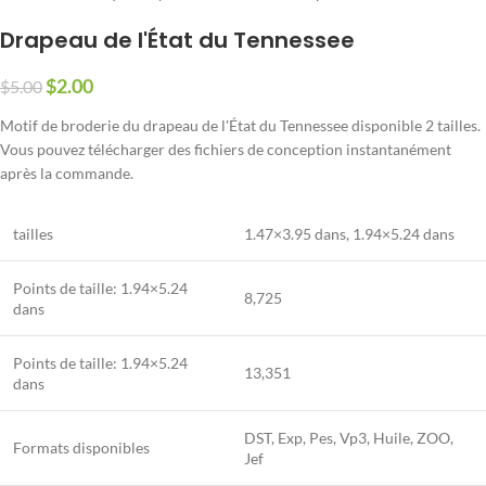
Drapeau de l'État du Tennessee
$
2.00
$
5.00
Motif de broderie du drapeau de l'État du Tennessee disponible 2 tailles.
Vous pouvez télécharger des fichiers de conception instantanément
après la commande.
tailles
1.47×3.95 dans
,
1.94×5.24 dans
Points de taille:
1.94×5.24
8,725
dans
Points de taille:
1.94×5.24
13,351
dans
DST, Exp, Pes, Vp3, Huile, ZOO,
Formats disponibles
Jef