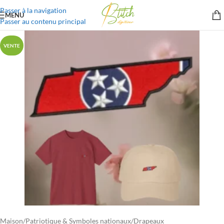
Passer à la navigation
MENU
Passer au contenu principal
VENTE
Maison
/
Patriotique & Symboles nationaux
/
Drapeaux