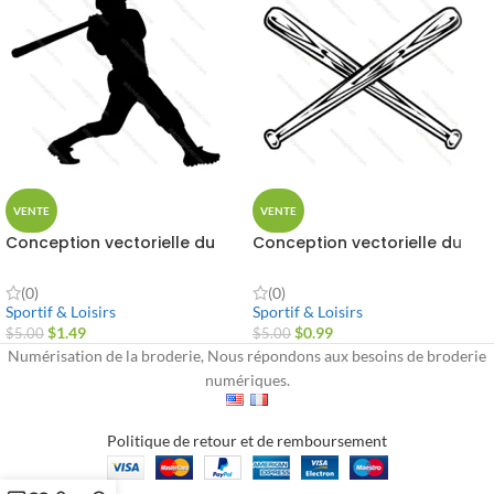
VENTE
VENTE
Conception vectorielle du
Conception vectorielle du
batteur de baseball
baseball sur les chauves-
souris croisées
(0)
(0)
Sportif & Loisirs
Sportif & Loisirs
$
1.49
$
0.99
$
5.00
$
5.00
Numérisation de la broderie, Nous répondons aux besoins de broderie
numériques.
Politique de retour et de remboursement