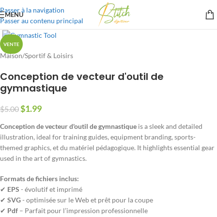
Passer à la navigation
MENU
Passer au contenu principal
VENTE
Maison
/
Sportif & Loisirs
Conception de vecteur d'outil de
gymnastique
$
1.99
$
5.00
Conception de vecteur d'outil de gymnastique
is a sleek and detailed
illustration
,
ideal for training guides
,
equipment branding
,
sports-
themed graphics
, et du matériel pédagogique.
It highlights essential gear
used in the art of gymnastics
.
Formats de fichiers inclus:
✔
EPS
- évolutif et imprimé
✔
SVG
- optimisée sur le Web et prêt pour la coupe
✔
Pdf
– Parfait pour l’impression professionnelle