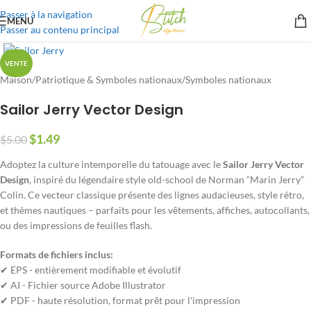
Passer à la navigation
MENU
Passer au contenu principal
VENTE
Maison
/
Patriotique & Symboles nationaux
/
Symboles nationaux
Sailor Jerry Vector Design
$
1.49
$
5.00
Adoptez la culture intemporelle du tatouage avec le
Sailor Jerry Vector
Design
, inspiré du légendaire style old-school de Norman “Marin Jerry”
Colin. Ce vecteur classique présente des lignes audacieuses, style rétro,
et thèmes nautiques – parfaits pour les vêtements, affiches, autocollants,
ou des impressions de feuilles flash.
Formats de fichiers inclus:
✔ EPS - entièrement modifiable et évolutif
✔ AI - Fichier source Adobe Illustrator
✔ PDF - haute résolution, format prêt pour l'impression