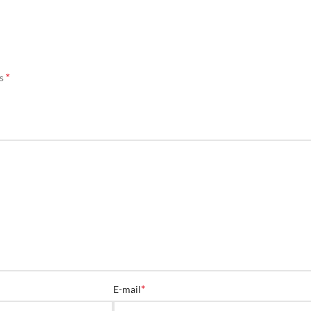
*
és
*
E-mail