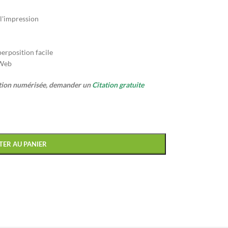
 l'impression
erposition facile
 Web
ption numérisée, demander un
Citation gratuite
TER AU PANIER