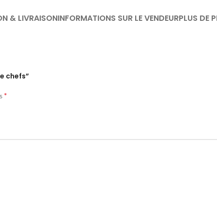
ON & LIVRAISON
INFORMATIONS SUR LE VENDEUR
PLUS DE 
de chefs”
*
és