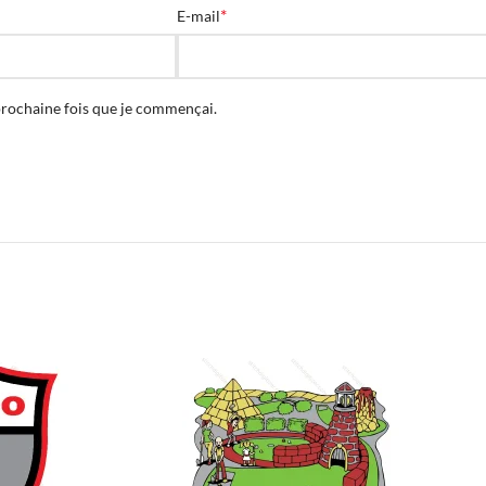
*
E-mail
prochaine fois que je commençai.