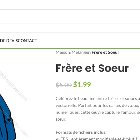
DE DEVIS
CONTACT
Maison
/
Mélanger
/
Frère et Soeur
Frère et Soeur
$
1.99
$
5.00
Célébrez le beau lien entre frères et sœurs
vectorielle. Parfait pour les cartes de vœux,
numériques, cette œuvre capture l'amour, so
sœur.
Formats de fichiers inclus:
✔ EPS - entièrement modifiable et évolutif