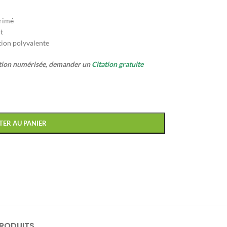
primé
t
tion polyvalente
ption numérisée, demander un
Citation gratuite
TER AU PANIER
PRODUITS