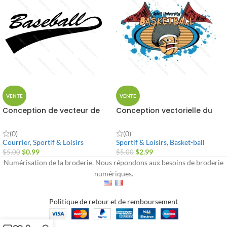
VENTE
VENTE
Conception de vecteur de
Conception vectorielle du
texte de baseball
logo du club de basket-ball
(0)
(0)
Courrier
,
Sportif & Loisirs
Sportif & Loisirs
,
Basket-ball
$
0.99
$
2.99
$
5.00
$
5.00
Numérisation de la broderie, Nous répondons aux besoins de broderie
numériques.
Politique de retour et de remboursement