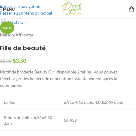
Passer à la navigation
MENU
Passer au contenu principal
VENTE
Maison
/
Affronter
Fille de beauté
$
3.50
$
5.00
Motif de broderie Beauty Girl disponible 2 tailles. Vous pouvez
télécharger des fichiers de conception instantanément après la
commande.
tailles
6.91
x
4.60
dans,
4.03
x
2.69
dans
Points de taille:
6.91
x
4.60
56,459
dans