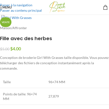
Passer à la navigation
MENU
Passer au contenu principal
VENTE
Maison
/
Affronter
Fille avec des herbes
$
4.00
$
5.00
Conception de broderie Girl With Grasses taille disponible. Vous pouvez
télécharger des fichiers de conception instantanément après la
commande.
Taille
96×74 MM
Points de taille: 96×74
27,879
MM