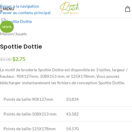
Passer à la navigation
MENU
Passer au contenu principal
VENTE
Maison
/
Jouets
Spottie Dottie
$
2.75
$
5.00
Le motif de broderie Spottie Dottie est disponible en 3 tailles, largeur /
hauteur: 90X127mm, 108X153 mm, et 125X178mm. Vous pouvez
télécharger instantanément les fichiers de conception Spottie Dottie.
Points de taille:90X127mm
33,834
Points de taille:108X153 mm
43,582
Points de taille:125X178mm
54,570