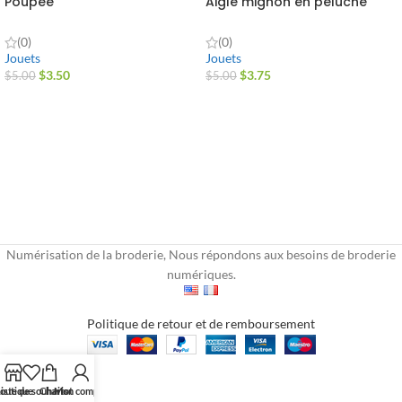
Poupée
Aigle mignon en peluche
(0)
(0)
Jouets
Jouets
$
3.50
$
3.75
$
5.00
$
5.00
Numérisation de la broderie, Nous répondons aux besoins de broderie
numériques.
Politique de retour et de remboursement
outique
iste de souhaits
Chariot
Mon compte