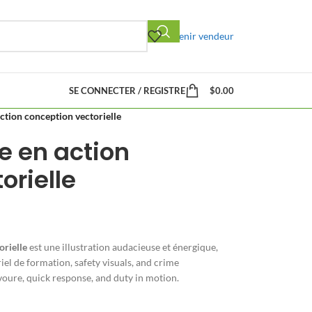
Devenir vendeur
SE CONNECTER / REGISTRE
$
0.00
action conception vectorielle
ce en action
orielle
orielle
est une illustration audacieuse et énergique,
riel de formation,
safety visuals
,
and crime
avoure,
quick response
,
and duty in motion
.