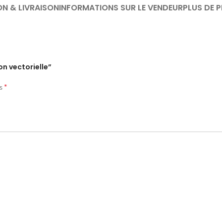
ON & LIVRAISON
INFORMATIONS SUR LE VENDEUR
PLUS DE 
on vectorielle”
*
és