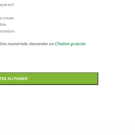
nsparent
la coupe
able
pression
ption numérisée, demander un
Citation gratuite
TER AU PANIER