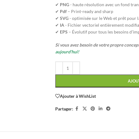
✔
PNG
- haute résolution avec un fond tra
✔
Pdf
– Print-ready and sharp
✔
SVG
- optimisée sur le Web et prêt pour 
✔
IA
- Fichier vectoriel entièrement modifi
✔
EPS
– Évolutif pour tous les besoins d’im
Si vous avez besoin de votre propre conce
aujourd'hui!
AJOU
Ajouter à WishList
Partager: