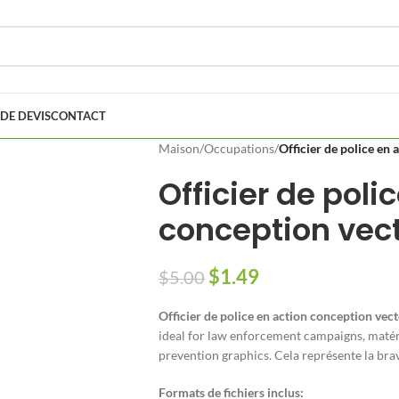
DE DEVIS
CONTACT
Maison
/
Occupations
/
Officier de police en 
Officier de poli
conception vect
$
1.49
$
5.00
Officier de police en action conception vect
ideal for law enforcement campaigns
, maté
prevention graphics
. Cela représente la br
Formats de fichiers inclus: