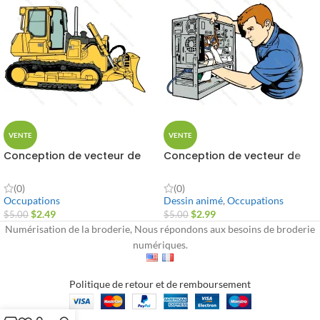
VENTE
VENTE
Conception de vecteur de
Conception de vecteur de
bulldozer
dessin animé de réparation
d'ordinateur
(0)
(0)
Occupations
Dessin animé
,
Occupations
$
2.49
$
2.99
$
5.00
$
5.00
Numérisation de la broderie, Nous répondons aux besoins de broderie
numériques.
Politique de retour et de remboursement