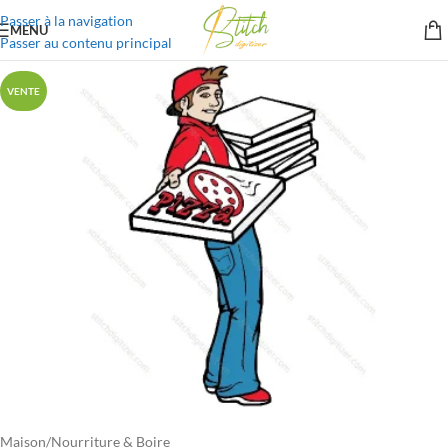
Passer à la navigation
MENU
Passer au contenu principal
VENTE
Maison
/
Nourriture & Boire