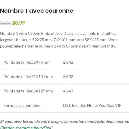
Nombre 1 avec couronne
$
0.99
$
5.00
Nombre 1
with Crown Embroidery Design is available in
3 tailles,
largeur / hauteur: 52X75 mm, 71X101 mm,
and 88X125 mm
. Vous
pouvez télécharger le numéro 1
with Crown design files instantly
.
Points de taille:52X75 mm
2,842
Points de taille:71X101 mm
3,802
Points de taille:88X125 mm
4,643
Formats disponibles
DST, Exp, Jef, Huile, Pes, Xxx, VIP
Si vous avez besoin de votre propre conception numérisée, demander un
Citation gratuite aujourd'hui!