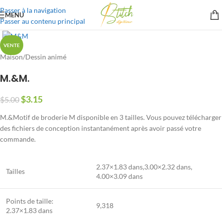
Passer à la navigation
MENU
Passer au contenu principal
VENTE
Maison
/
Dessin animé
M.&M.
$
3.15
$
5.00
M.&Motif de broderie M disponible en 3 tailles. Vous pouvez télécharger
des fichiers de conception instantanément après avoir passé votre
commande.
2.37×1.83 dans,3.00×2.32 dans,
Tailles
4.00×3.09 dans
Points de taille:
9,318
2.37×1.83 dans