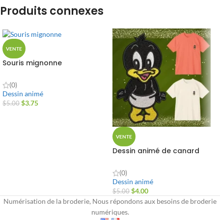
Produits connexes
VENTE
Souris mignonne
(0)
Dessin animé
$
3.75
$
5.00
VENTE
Dessin animé de canard
(0)
Dessin animé
$
4.00
$
5.00
Numérisation de la broderie, Nous répondons aux besoins de broderie
numériques.