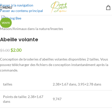
Passer à la navigation
MENU
Passer au contenu principal
VENTE
Maison
/
Animaux dans la nature
/
Insectes
Abeille volante
$
2.00
$
5.00
Conception de broderies d'abeilles volantes disponibles 2 tailles. Vous
pouvez télécharger des fichiers de conception instantanément après la
commande.
tailles
2.38×1.67 dans, 3.95×2.78 dans
Points de taille:
2.38×1.67
9,747
dans