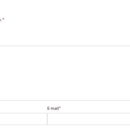
*
és
*
E-mail