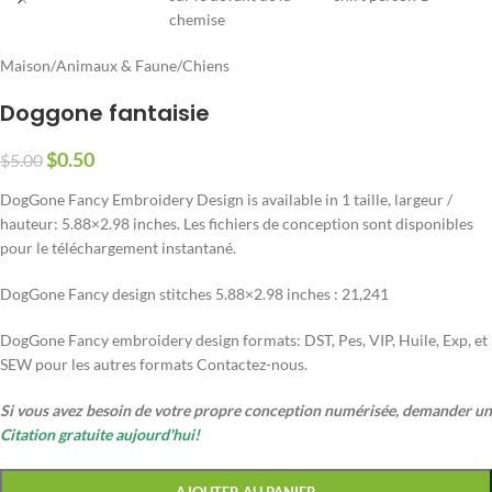
Maison
/
Animaux & Faune
/
Chiens
Doggone fantaisie
$
0.50
$
5.00
DogGone Fancy Embroidery Design is available in
1 taille, largeur /
hauteur: 5.88
×2.98 inches
. Les fichiers de conception sont disponibles
pour le téléchargement instantané.
DogGone Fancy design stitches 5.88×2.98 inches
: 21,241
DogGone Fancy embroidery design formats
: DST, Pes, VIP, Huile, Exp, et
SEW pour les autres formats Contactez-nous.
Si vous avez besoin de votre propre conception numérisée, demander un
Citation gratuite aujourd'hui!