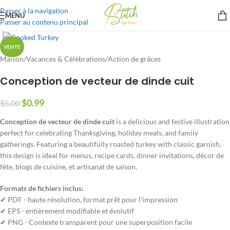
Passer à la navigation
MENU
Passer au contenu principal
VENTE
Maison
/
Vacances & Célébrations
/
Action de grâces
Conception de vecteur de dinde cuit
$
0.99
$
5.00
Conception de vecteur de dinde cuit
is a delicious and festive illustration
perfect for celebrating Thanksgiving
,
holiday meals
,
and family
gatherings
.
Featuring a beautifully roasted turkey with classic garnish
,
this design is ideal for menus
,
recipe cards
,
dinner invitations
, décor de
fête, blogs de cuisine, et artisanat de saison.
Formats de fichiers inclus:
✔ PDF - haute résolution, format prêt pour l'impression
✔ EPS - entièrement modifiable et évolutif
✔ PNG - Contexte transparent pour une superposition facile