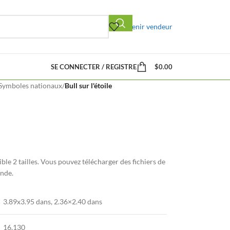
Devenir vendeur
SE CONNECTER / REGISTRE
$
0.00
Symboles nationaux
/
Bull sur l'étoile
ble 2 tailles. Vous pouvez télécharger des fichiers de
nde.
3.89
x3
.95
dans, 2.36×2.40 dans
16,130