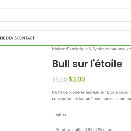
DE DEVIS
CONTACT
Maison
/
Patriotique & Symboles nationaux
/
Bull sur l'étoile
$
3.00
$
5.00
Motif de broderie Taureau sur Étoile disponi
conception instantanément après la comma
tailles
Points de taille:
3.89
x3
.95
dans