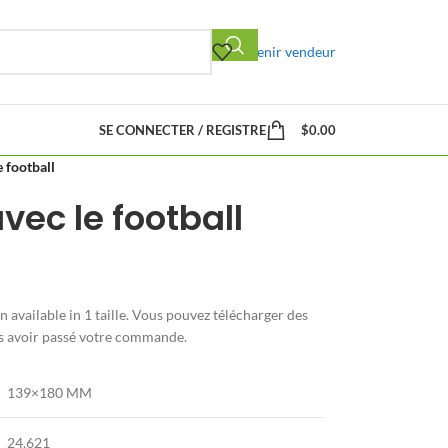
Devenir vendeur
SE CONNECTER / REGISTRE
$
0.00
 football
vec le football
 available in
1 taille. Vous pouvez télécharger des
ès avoir passé votre commande.
139×180 MM
24,621