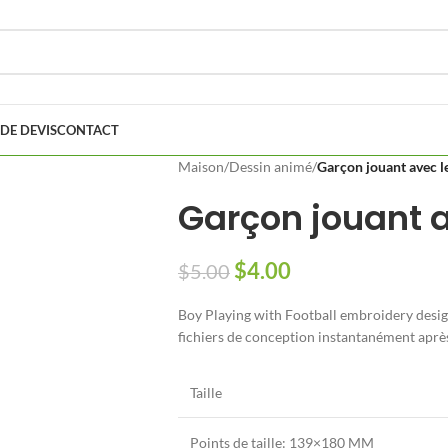
DE DEVIS
CONTACT
Maison
/
Dessin animé
/
Garçon jouant avec le
Garçon jouant a
$
4.00
$
5.00
Boy Playing with Football embroidery design
fichiers de conception instantanément apr
Taille
Points de taille: 139×180 MM