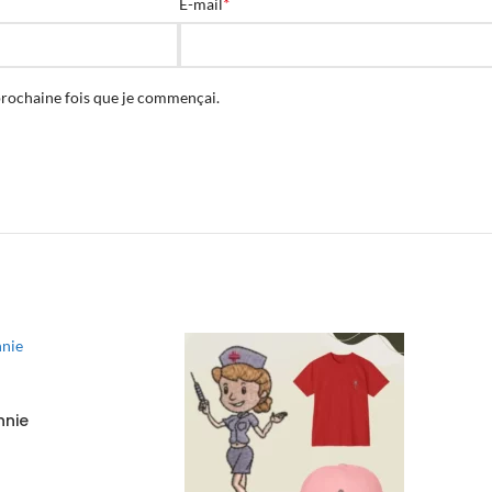
*
E-mail
prochaine fois que je commençai.
nnie