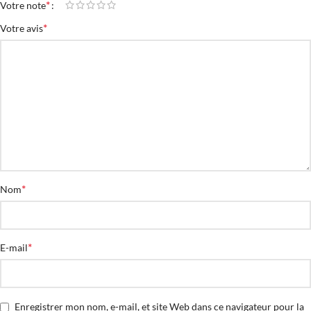
*
Votre note
*
Votre avis
*
Nom
*
E-mail
Enregistrer mon nom, e-mail, et site Web dans ce navigateur pour la