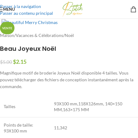
Passer à la navigation
MENU
Passer au contenu principal
VENTE
Maison
/
Vacances & Célébrations
/
Noël
Beau Joyeux Noël
$
2.15
$
5.00
Magnifique motif de broderie Joyeux Noël disponible 4 tailles. Vous
pouvez télécharger des fichiers de conception instantanément après la
commande.
93X100 mm,118X126mm, 140×150
Tailles
MM,163×175 MM
Points de taille:
11,342
93X100 mm